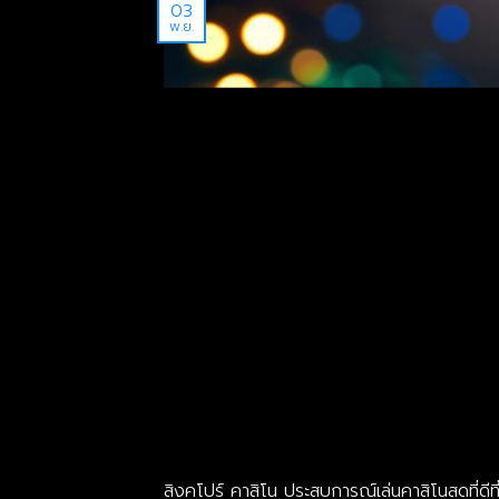
03
พ.ย.
สิงคโปร์ คาสิโน ประสบการณ์เล่นคาสิโนสดที่ดีที่