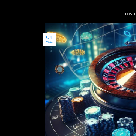
POST
04
พ.ย.