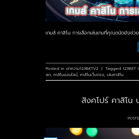
เกมส์ คาสิโน การเลือกเล่นเกมที่คุณถนัดยังช่วย
Posted in
บทความ123BETV2
|
Tagged
123BET 
สด
,
คาสิโนออนไลน์
,
คาสิโนเว็บตรง
,
เล่นคาสิโน
สิงคโปร์ คาสิโน 
POST