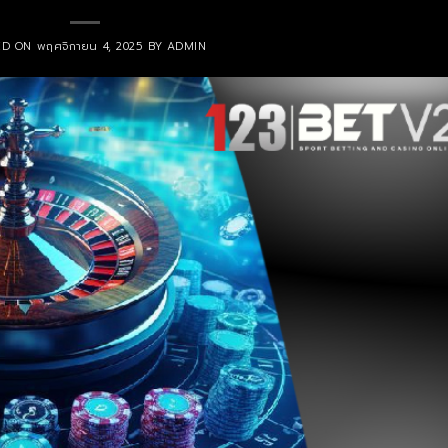
ED ON
พฤศจิกายน 4, 2025
BY
ADMIN