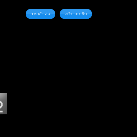
ทางเข้าเล่น
สมัครสมาชิก
Posts
คาสิโน 123luckyplay เคล็ดลับ
การเลือกคาสิโนที่ปลอดภัย
คาสิโน pglucky88 การจัดการ
เงินอย่างมืออาชีพ
เกมส์ คาสิโน การเล่นเกมสัมผัสกับ
ประสบการณ์ที่ดี
สิงคโปร์ คาสิโน ประสบการณ์เล่น
คาสิโนสดที่ดีที่สุด