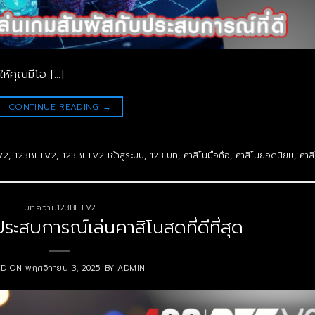
ให้คุณมีโอ […]
CONTINUE READING
→
V2
,
123BETV2
,
123BETV2 เข้าสู่ระบบ
,
123เบท
,
คาสิโนมือถือ
,
คาสิโนยอดนิยม
,
คาส
บทความ123BETV2
ประสบการณ์เล่นคาสิโนสดที่ดีที่สุด
ED ON
พฤศจิกายน 3, 2025
BY
ADMIN