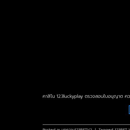
คาสิโน 123luckyplay ตรวจสอบใบอนุญาต ควร
Posted in
บทความ123BETV2
|
Tagged
123BET 