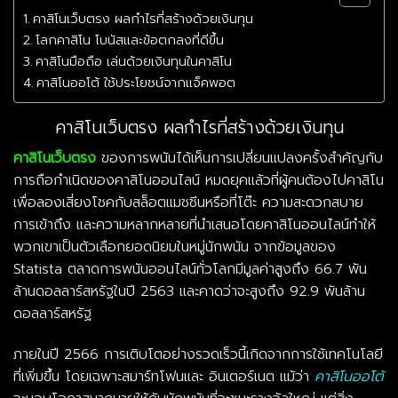
คาสิโนเว็บตรง ผลกำไรที่สร้างด้วยเงินทุน
โลกคาสิโน โบนัสและข้อตกลงที่ดีขึ้น
คาสิโนมือถือ เล่นด้วยเงินทุนในคาสิโน
คาสิโนออโต้ ใช้ประโยชน์จากแจ็คพอต
คาสิโนเว็บตรง ผลกำไรที่สร้างด้วยเงินทุน
คาสิโนเว็บตรง
ของการพนันได้เห็นการเปลี่ยนแปลงครั้งสำคัญกับ
การถือกำเนิดของคาสิโนออนไลน์ หมดยุคแล้วที่ผู้คนต้องไปคาสิโน
เพื่อลองเสี่ยงโชคกับสล็อตแมชชีนหรือที่โต๊ะ ความสะดวกสบาย
การเข้าถึง และความหลากหลายที่นำเสนอโดยคาสิโนออนไลน์ทำให้
พวกเขาเป็นตัวเลือกยอดนิยมในหมู่นักพนัน จากข้อมูลของ
Statista ตลาดการพนันออนไลน์ทั่วโลกมีมูลค่าสูงถึง 66.7 พัน
ล้านดอลลาร์สหรัฐในปี 2563 และคาดว่าจะสูงถึง 92.9 พันล้าน
ดอลลาร์สหรัฐ
ภายในปี 2566 การเติบโตอย่างรวดเร็วนี้เกิดจากการใช้เทคโนโลยี
ที่เพิ่มขึ้น โดยเฉพาะสมาร์ทโฟนและ อินเตอร์เนต
แม้ว่า
คาสิโนออโต้