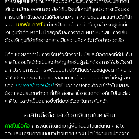
สำหรับผู้เล่นหลายคนที่กำลังมองหาประสบการณ์การพนันที่น่าตื่น
เต้นจากบ้านของตนเอง ข้อได้เปรียบที่ใหญ่ที่สุดประการหนึ่งของ
การเล่นที่คาสิโนออนไลน์คือความหลากหลายของเกมและโบนัสที่นำ
เสนอ
เบทฟิก คาสิโน
ทำให้เป็นตัวเลือกที่น่าดึงดูดสำหรับผู้เล่นที่มี
เงินทุนจำกัด หากไม่มีกลยุทธ์และการวางแผนที่เหมาะสม การเล่น
ด้วยเงินทุนที่จำกัดอาจกลายเป็นความผิดหวังได้อย่างรวดเร็ว
นี่คือเหตุผลว่าทำไมการเรียนรู้วิธีเจรจาโบนัสและข้อตกลงที่ดีขึ้นกับ
คาสิโนออนไลน์จึงเป็นสิ่งสำคัญสำหรับผู้เล่นที่ต้องการใช้ประโยชน์
จากประสบการณ์การพนันออนไลน์ให้เกิดประโยชน์สูงสุด
ทำความ
เข้าใจประเภทของโบนัสและข้อเสนอที่นำเสนอ
ก่อนที่จะดำดิ่งสู่โลก
ของ
เกมคาสิโนออนไลน์
จำเป็นอย่างยิ่งที่จะต้องเข้าใจโบนัสและ
ข้อตกลงประเภทต่างๆ ที่มีให้ สิ่งเหล่านี้อาจแตกต่างกันไปในแต่ละ
คาสิโน และจำเป็นอย่างยิ่งที่ต้องใช้เวลาในการค้นคว้า
คาสิโนมือถือ เล่นด้วยเงินทุนในคาสิโน
คาสิโนมือถือ
การพนันก็ได้เข้ามาสู่พื้นที่ออนไลน์เช่นกัน คาสิโน
ออนไลน์ได้รับความนิยมอย่างมากในช่วงไม่กี่ปีที่ผ่านมาเนื่องจาก