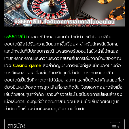
ss56คาสิโน
ในขณะที่โลกของเทคโนโลยีก้าวหน้าไป คาสิโน
ออนไลน์จึงได้รับความนิยมมากขึ้นเรื่อยๆ สำหรับนักพนันมือใหม่
และนักพนันที่มีประสบการณ์ แพลตฟอร์มออนไลน์เหล่านี้นำเสนอ
เกมที่หลากหลายและความสะดวกสบายในการเล่นจากบ้านของคุณ
เอง
Casino game
สิ่งสำคัญประการหนึ่งที่ผู้เล่นมักมองข้ามคือ
การมีแผนสำรองเมื่อเล่นด้วยเงินทุนที่จำกัด
การเล่นเกมคาสิโน
ออนไลน์เป็นสิ่งที่คาดเดาไม่ได้อย่างมาก และเป็นสิ่งสำคัญเสมอที่จะ
ต้องมีแผนเพื่อลดการสูญเสียที่อาจเกิดขึ้น โดยเฉพาะอย่างยิ่งเมื่อ
เล่นด้วยเงินทุนที่จำกัด เราจะสำรวจประโยชน์ของการมีแผนสำรอง
เมื่อเล่นด้วยเงินทุนที่จำกัดในคาสิโนออนไลน์
เมื่อเล่นด้วยเงินทุนที่
จำกัด เป็นเรื่องง่ายที่จะจมอยู่กับความตื่นเต้น
สารบัญ