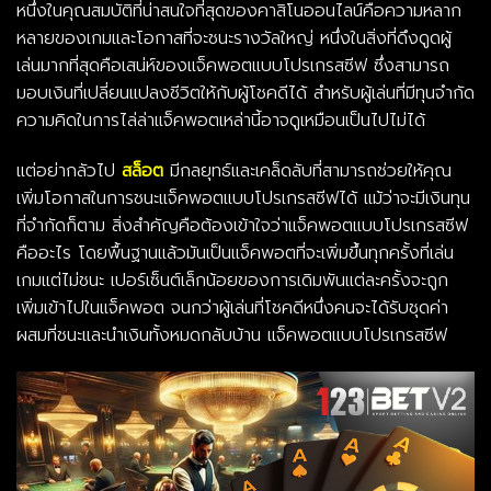
หนึ่งในคุณสมบัติที่น่าสนใจที่สุดของคาสิโนออนไลน์คือความหลาก
หลายของเกมและโอกาสที่จะชนะรางวัลใหญ่ หนึ่งในสิ่งที่ดึงดูดผู้
เล่นมากที่สุดคือเสน่ห์ของแจ็คพอตแบบโปรเกรสซีฟ ซึ่งสามารถ
มอบเงินที่เปลี่ยนแปลงชีวิตให้กับผู้โชคดีได้ สำหรับผู้เล่นที่มีทุนจำกัด
ความคิดในการไล่ล่าแจ็คพอตเหล่านี้อาจดูเหมือนเป็นไปไม่ได้
แต่อย่ากลัวไป
สล็อต
มีกลยุทธ์และเคล็ดลับที่สามารถช่วยให้คุณ
เพิ่มโอกาสในการชนะแจ็คพอตแบบโปรเกรสซีฟได้ แม้ว่าจะมีเงินทุน
ที่จำกัดก็ตาม
สิ่งสำคัญคือต้องเข้าใจว่าแจ็คพอตแบบโปรเกรสซีฟ
คืออะไร โดยพื้นฐานแล้วมันเป็นแจ็คพอตที่จะเพิ่มขึ้นทุกครั้งที่เล่น
เกมแต่ไม่ชนะ เปอร์เซ็นต์เล็กน้อยของการเดิมพันแต่ละครั้งจะถูก
เพิ่มเข้าไปในแจ็คพอต จนกว่าผู้เล่นที่โชคดีหนึ่งคนจะได้รับชุดค่า
ผสมที่ชนะและนำเงินทั้งหมดกลับบ้าน แจ็คพอตแบบโปรเกรสซีฟ