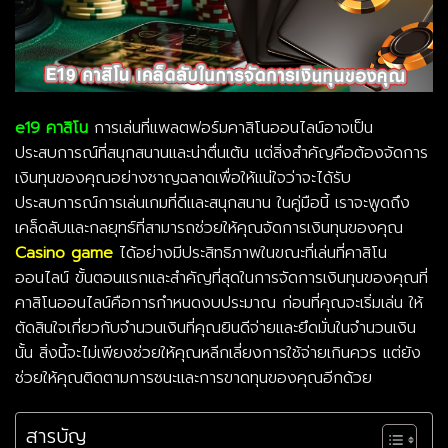
e19 คาสิโน
การเล่นที่แพลตฟอร์มคาสิโนออนไลน์อาจเป็น
ประสบการณ์ที่สนุกสนานและน่าตื่นเต้น แต่สิ่งสำคัญคือต้องจัดการ
เงินทุนของคุณอย่างชาญฉลาดเพื่อให้แน่ใจว่าจะได้รับ
ประสบการณ์การเล่นเกมที่ดีและสนุกสนาน ในคู่มือนี้ เราจะพูดถึง
เคล็ดลับและกลยุทธ์ที่สามารถช่วยให้คุณจัดการเงินทุนของคุณ
Casino game
ได้อย่างมีประสิทธิภาพในขณะที่เล่นที่คาสิโน
ออนไลน์
ขั้นตอนแรกและสำคัญที่สุดในการจัดการเงินทุนของคุณที่
คาสิโนออนไลน์คือการกำหนดงบประมาณ ก่อนที่คุณจะเริ่มเล่น ให้
ตัดสินใจเกี่ยวกับจำนวนเงินที่คุณยินดีจ่ายและยึดมั่นในจำนวนเงิน
นั้น สิ่งนี้จะไม่เพียงช่วยให้คุณหลีกเลี่ยงการใช้จ่ายเกินควร แต่ยัง
ช่วยให้คุณติดตามการชนะและการขาดทุนของคุณอีกด้วย
สารบัญ