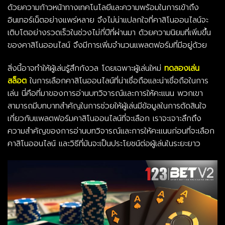
ด้วยความก้าวหน้าทางเทคโนโลยีและความพร้อมในการเข้าถึง
อินเทอร์เน็ตอย่างแพร่หลาย จึงไม่น่าแปลกใจที่คาสิโนออนไลน์จะ
เติบโตอย่างรวดเร็วในช่วงไม่กี่ปีที่ผ่านมา
ด้วยความนิยมที่เพิ่มขึ้น
ของคาสิโนออนไลน์ จึงมีการเพิ่มจำนวนแพลตฟอร์มที่มีอยู่ด้วย
สิ่งนี้อาจทำให้ผู้เล่นรู้สึกกังวล โดยเฉพาะผู้เล่นใหม่
ทดลองเล่น
สล็อต
ในการเลือกคาสิโนออนไลน์ที่น่าเชื่อถือและน่าเชื่อถือในการ
เล่น นี่คือที่มาของการอ่านบทวิจารณ์และการให้คะแนน พวกเขา
สามารถมีบทบาทสำคัญในการช่วยให้ผู้เล่นมีข้อมูลในการตัดสินใจ
เกี่ยวกับแพลตฟอร์มคาสิโนออนไลน์ที่จะเลือก เราจะเจาะลึกถึง
ความสำคัญของการอ่านบทวิจารณ์และการให้คะแนนก่อนที่จะเลือก
คาสิโนออนไลน์ และวิธีที่มันจะเป็นประโยชน์ต่อผู้เล่นในระยะยาว