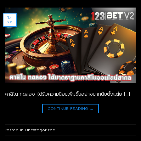
12
ธ.ค.
คาสิโน ทดลอง ได้รับความนิยมเพิ่มขึ้นอย่างมากนับตั้งแต่ย […]
CONTINUE READING
→
Posted in
Uncategorized