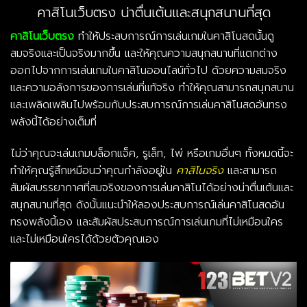
คาสิโนเว็บตรง น่าตื่นเต้นและสนุกสนานที่สุด
คาสิโนเว็บตรง
ทำให้ประสบการณ์การเล่นเกมในคาสิโนสดนั้นดู
สมจริงและเป็นจริงมากขึ้น และให้คุณความสนุกสนานที่แตกต่าง
ออกไปจากการเล่นเกมในคาสิโนออนไลน์ทั่วไป ด้วยความสมจริง
และความอลังการของการเล่นที่แท้จริง ทำให้คุณสามารถสนุกสนาน
และเพลิดเพลินไปพร้อมกับประสบการณ์การเล่นคาสิโนสดอันทรง
พลังนี้ได้อย่างเต็มที่
ไม่ว่าคุณจะเล่นเกมบล็อกแจ็ค, รูเล็ท, ไพ่ หรือเกมอื่นๆ ทั้งหมดนี้จะ
ทำให้คุณรู้สึกเหมือนว่าคุณกำลังอยู่ใน
คาสิโนจริง
และสามารถ
สัมผัสบรรยากาศที่สมจริงของการเล่นคาสิโนได้อย่างน่าตื่นเต้นและ
สนุกสนานที่สุด ดังนั้นแนะนำให้ลองประสบการณ์เล่นคาสิโนสดอัน
ทรงพลังนี้เอง และสัมผัสประสบการณ์การเล่นเกมที่ไม่เหมือนใคร
และไม่เหมือนใครได้ด้วยตัวคุณเอง