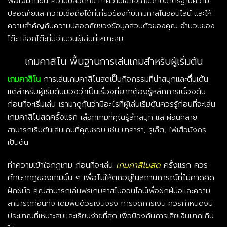
พอใจมากขึ้น
ความปลอดภัย ทำความเข้าใจเกี่ยวกับมาตรฐานความ
ปลอดภัยและความเชื่อถือได้ที่เกี่ยวข้องกับเกมคาสิโนออนไลน์ และให้
ความสำคัญกับความปลอดภัยของข้อมูลส่วนตัวของคุณ
จำนวนของ
โต๊ะ เลือกโต๊ะที่มีจำนวนผู้เล่นที่เหมาะสม
เกมคาสิโน พื้นฐานการเล่นเกมสำหรับผู้เริ่มต้น
เกมคาสิโน
การเล่นเกมคาสิโนสดเป็นกิจกรรมที่น่าสนุกและตื่นเต้น
แต่สำหรับผู้เริ่มต้นมองว่าเป็นเรื่องที่ยากต้องรู้หลักการเบื้องต้น
ก่อนที่จะเริ่มเล่น เรามาดูกันว่ามีอะไรที่ผู้เล่นเริ่มต้นควรรู้ก่อนที่จะเล่น
เกมคาสิโนสดครั้งแรก
เลือกเกมที่คุณรู้สึกสนุก และผ่อนคลาย
สามารถเริ่มต้นเล่นเกมที่คุณชอบ เช่น บาคาร่า, รูเล็ต, ไพ่เสือมังกร
เป็นต้น
ทำความเข้าใจกฎเกม ก่อนที่จะเล่น
เกมคาสิโนสด
ครั้งแรก ควร
ศึกษากฎของเกมนั้น ๆ เพื่อไม่ให้ตกอยู่ในสถานการณ์ที่ไม่คาดคิด
ฝึกฝีมือ คุณสามารถเล่นฟรีเกมคาสิโนออนไลน์เพื่อฝึกฝีมือและความ
สามารถก่อนที่จะเดิมพันด้วยเงินจริง
การจัดการเงิน ควรกำหนดงบ
ประมาณที่เหมาะสมและเรียบง่ายที่สุด เพื่อป้องกันการเสียเงินมากเกิน