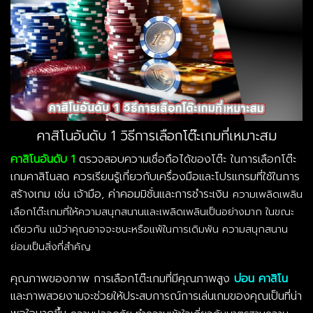
คาสิโนอันดับ 1 วิธีการเลือกโต๊ะเกมที่เหมาะสม
คาสิโนอันดับ 1
ตรวจสอบความเชื่อถือได้ของโต๊ะ ในการเลือกโต๊ะ
เกมคาสิโนสด ควรเรียนรู้เกี่ยวกับเครื่องมือและโปรแกรมที่ใช้ในการ
สร้างเกม เช่น เจ้ามือ, ค่าคอมมิชั่นและการชำระเงิน
ความเพลิดเพลิน
เลือกโต๊ะเกมที่ให้ความสนุกสนานและเพลิดเพลินเป็นอย่างมาก ในขณะ
เดียวกัน แม้ว่าคุณอาจจะชนะหรือแพ้ในการเดิมพัน ความสนุกสนาน
ย่อมเป็นสิ่งที่สำคัญ
คุณภาพของภาพ การเลือกโต๊ะเกมที่มีคุณภาพสูง
บ่อน คาสิโน
และภาพสวยงามจะช่วยให้ประสบการณ์การเล่นเกมของคุณเป็นที่น่า