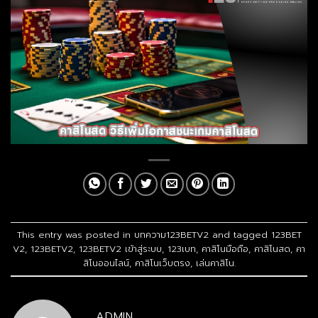
This entry was posted in
บทความ123BETV2
and tagged
123BET
V2
,
123BETV2
,
123BETV2 เข้าสู่ระบบ
,
123เบท
,
คาสิโนมือถือ
,
คาสิโนสด
,
คา
สิโนออนไลน์
,
คาสิโนเว็บตรง
,
เล่นคาสิโน
.
ADMIN