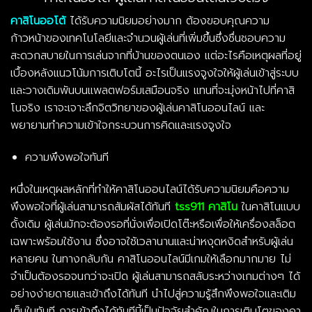
คาสิโนออโต้
ได้รับความนิยมอย่างมาก ต้องขอบคุณความ
ก้าวหน้าของเทคโนโลยีและจำนวนผู้เล่นที่เพิ่มขึ้นซึ่งชื่นชอบความ
สะดวกสบายในการเล่นจากที่บ้านของตนเอง แต่อะไรคือเหตุผลที่อยู่
เบื้องหลังแนวโน้มการเติบโตนี้ อะไรเป็นแรงจูงใจให้ผู้เล่นเข้าสู่ระบบ
และวางเดิมพันบนแพลตฟอร์มเสมือนจริง แทนที่จะมุ่งหน้าไปที่คาสิ
โนจริง เราจะเจาะลึกจิตวิทยาของผู้เล่นคาสิโนออนไลน์ และ
พยายามทำความเข้าใจกระบวนการคิดและแรงจูงใจ
ความพึงพอใจทันที
หนึ่งในเหตุผลหลักที่ทำให้คาสิโนออนไลน์ได้รับความนิยมคือความ
พึงพอใจที่ผู้เล่นสามารถสัมผัสได้ทันที
tss911 คาสิโน
ในคาสิโนแบบ
ดั้งเดิม ผู้เล่นมักจะต้องรอที่นั่งเพื่อเปิดโต๊ะหรือเพื่อให้เครื่องสล็อต
เฉพาะพร้อมใช้งาน ซึ่งอาจใช้เวลานานและน่าหงุดหงิดสำหรับผู้เล่น
หลายคน ในทางกลับกัน คาสิโนออนไลน์มีเกมให้เลือกมากมาย ไม่
จำเป็นต้องรอจนกว่าจะเปิด ผู้เล่นสามารถสลับระหว่างเกมต่างๆ ได้
อย่างง่ายดายและเข้าถึงได้ทันที นำไปสู่ความรู้สึกพึงพอใจและเติม
เต็มในทันที การเข้าถึงได้ทันทีนี้เป็นปัจจัยสำคัญในการเติบโตของคา