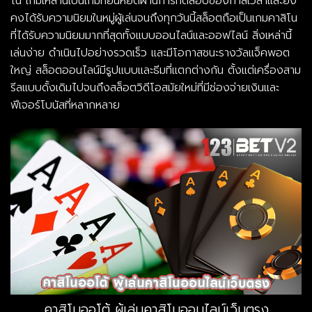
โน เกมเหล่านี้เป็นเกมที่ยืนหยัดผ่านการทดสอบของกาลเวลาและยัง
คงได้รับความนิยมในหมู่ผู้เล่นจนถึงทุกวันนี้
สล็อตถือเป็นเกมคาสิโน
ที่ได้รับความนิยมมากที่สุดทั้งแบบออนไลน์และออฟไลน์ สิ่งเหล่านี้
เล่นง่าย ดำเนินไปอย่างรวดเร็ว และมีโอกาสชนะรางวัลแจ็คพอต
ใหญ่ สล็อตออนไลน์มีรูปแบบและธีมที่แตกต่างกัน ตั้งแต่เครื่องสาม
รีลแบบดั้งเดิมไปจนถึงสล็อตวิดีโอสมัยใหม่ที่มีช่องจ่ายเงินและ
ฟีเจอร์โบนัสที่หลากหลาย
คาสิโนออโต้ ผู้เล่นคาสิโนออนไลน์เว็บตรง