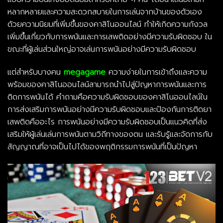
หลากหลายและความสะดวกสบายในการเล่นจากบ้านของตัวเอง
ด้วยความนิยมที่เพิ่มขึ้นของคาสิโนออนไลน์ ทำให้เกิดความกังวล
เพิ่มขึ้นเกี่ยวกับการพนันและการเสพติดอย่างมีความรับผิดชอบ
ใน
ขณะที่ผู้เล่นส่วนใหญ่อาจเล่นการพนันอย่างมีความรับผิดชอบ
แต่สำหรับบางคน
megagame
ความง่ายในการเข้าถึงและความ
พร้อมของคาสิโนออนไลน์สามารถนำไปสู่ปัญหาการพนันและการ
ติดการพนันได้ คำถามคือความรับผิดชอบของคาสิโนออนไลน์ใน
การส่งเสริมการพนันอย่างมีความรับผิดชอบและป้องกันการติดยา
เสพติดคืออะไร
การพนันอย่างมีความรับผิดชอบเป็นแนวคิดที่ส่ง
เสริมให้ผู้เล่นเล่นการพนันตามวิถีทางของตน และรับรู้และจัดการกับ
สัญญาณที่อาจเป็นไปได้ของพฤติกรรมการพนันที่เป็นปัญหา