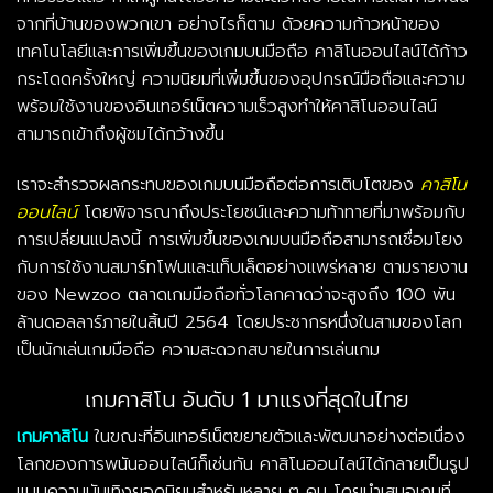
จากที่บ้านของพวกเขา อย่างไรก็ตาม ด้วยความก้าวหน้าของ
เทคโนโลยีและการเพิ่มขึ้นของเกมบนมือถือ คาสิโนออนไลน์ได้ก้าว
กระโดดครั้งใหญ่ ความนิยมที่เพิ่มขึ้นของอุปกรณ์มือถือและความ
พร้อมใช้งานของอินเทอร์เน็ตความเร็วสูงทำให้คาสิโนออนไลน์
สามารถเข้าถึงผู้ชมได้กว้างขึ้น
เราจะสำรวจผลกระทบของเกมบนมือถือต่อการเติบโตของ
คาสิโน
ออนไลน์
โดยพิจารณาถึงประโยชน์และความท้าทายที่มาพร้อมกับ
การเปลี่ยนแปลงนี้
การเพิ่มขึ้นของเกมบนมือถือสามารถเชื่อมโยง
กับการใช้งานสมาร์ทโฟนและแท็บเล็ตอย่างแพร่หลาย ตามรายงาน
ของ Newzoo ตลาดเกมมือถือทั่วโลกคาดว่าจะสูงถึง 100 พัน
ล้านดอลลาร์ภายในสิ้นปี 2564 โดยประชากรหนึ่งในสามของโลก
เป็นนักเล่นเกมมือถือ ความสะดวกสบายในการเล่นเกม
เกมคาสิโน อันดับ 1 มาแรงที่สุดในไทย
เกมคาสิโน
ในขณะที่อินเทอร์เน็ตขยายตัวและพัฒนาอย่างต่อเนื่อง
โลกของการพนันออนไลน์ก็เช่นกัน คาสิโนออนไลน์ได้กลายเป็นรูป
แบบความบันเทิงยอดนิยมสำหรับหลาย ๆ คน โดยนำเสนอเกมที่