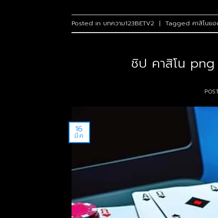
Posted in
บทความ123BETV2
|
Tagged
คาสิโนยอ
ชิป คาสิโน png
POS
16
มี.ค.