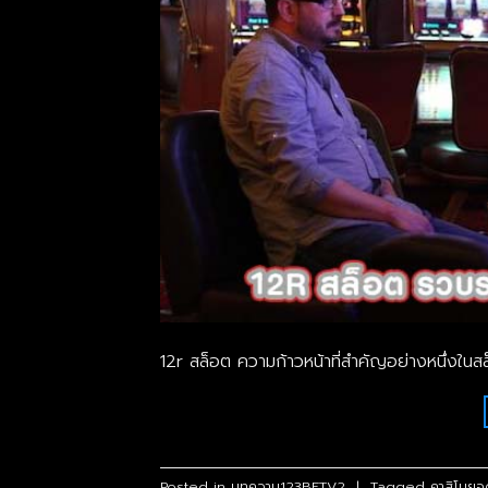
12r สล็อต ความก้าวหน้าที่สำคัญอย่างหนึ่งใน
Posted in
บทความ123BETV2
|
Tagged
คาสิโนยอ