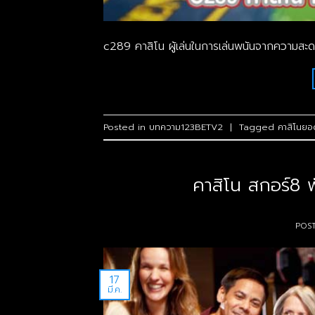
c289 คาสิโน ผู้เล่นในการเล่นพนันจากความสะ
Posted in
บทความ123BETV2
|
Tagged
คาสิโนยอ
คาสิโน สกอร์8 
POS
17
มี.ค.