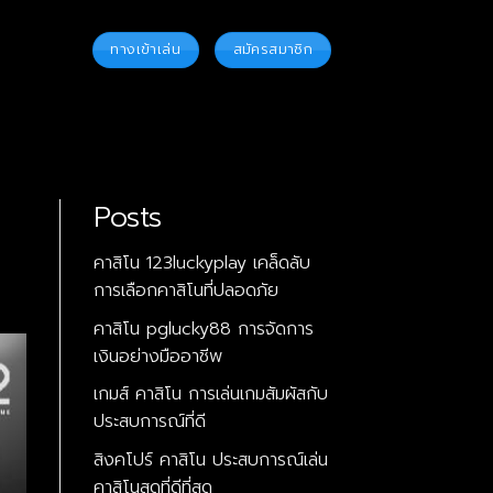
ทางเข้าเล่น
สมัครสมาชิก
Posts
คาสิโน 123luckyplay เคล็ดลับ
การเลือกคาสิโนที่ปลอดภัย
คาสิโน pglucky88 การจัดการ
เงินอย่างมืออาชีพ
เกมส์ คาสิโน การเล่นเกมสัมผัสกับ
ประสบการณ์ที่ดี
สิงคโปร์ คาสิโน ประสบการณ์เล่น
คาสิโนสดที่ดีที่สุด