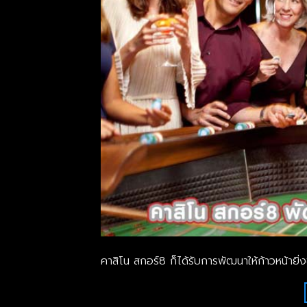
คาสิโน สกอร์8 ก็ได้รับการพัฒนาให้ก้าวหน้ายิ่งขึ