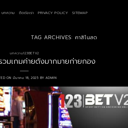
บทความ
ติดต่อเรา
PRIVACY POLICY
SITEMAP
TAG ARCHIVES:
คาสิโนสด
บทความ123BETV2
บรวมเกมค่ายดังมากมายก่ายกอง
TED ON
มีนาคม 18, 2025
BY
ADMIN