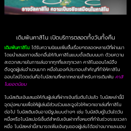
เดิมพันคาสิโน เปิดบริการตลอดทั้งวันทั้งคืน
เดิมพันคาสิโน
ได้รับความนิยมเพิ่มขึ้นเรื่อยๆตลอดหลายปีที่ผ่านมา
โดยนำเสนอทางเลือกอื่นให้กับคาสิโนแบบดั้งเดิมบนบก ด้วยความ
สะดวกสบายในการเล่นจากทุกที่และทุกเวลา คาสิโนออนไลน์จึง
ดึงดูดผู้เล่นจำนวนมาก หนึ่งในองค์ประกอบสำคัญที่ทำให้คาสิโน
ออนไลน์โดดเด่นคือโบนัสเกมที่หลากหลายสำหรับการเดิมพัน
คาสิ
โนยอดนิยม
โบนัสเติมเงินเสนอให้กับผู้เล่นที่ฝากเงินเริ่มต้นไปแล้ว โบนัสเหล่านี้มี
จุดมุ่งหมายเพื่อให้ผู้เล่นมีส่วนร่วมและจูงใจให้พวกเขาเล่นที่คาสิโน
ต่อไป โบนัสเติมเงินอาจมีรูปแบบต่างๆ เช่น โบนัสจับคู่ในวันใดวัน
หนึ่งหรือโบนัสเปอร์เซ็นต์สำหรับเงินฝากทั้งหมดที่ทำในช่วงระยะเวลา
หนึ่ง โบนัสเหล่านี้สามารถเพิ่มเงินทุนของผู้เล่นได้อย่างมากและมอบ