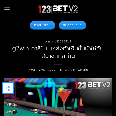
Skip
to
content
ทางเข้าเล่น
สมัครสมาชิก
บทความ123BETV2
g2win คาสิโน แหล่งทำเงินชั้นนำให้กับ
สมาชิกทุกท่าน
POSTED ON
มิถุนายน 12, 2025
BY
ADMIN
12
มิ.ย.