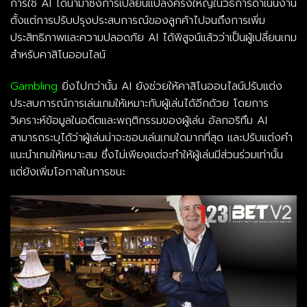
การใช้ AI ได้นำมาซึ่งการเปลี่ยนแปลงครั้งใหญ่ในวิธีการดำเนินงาน
ตั้งแต่การปรับปรุงประสบการณ์ของลูกค้าไปจนถึงการเพิ่ม
ประสิทธิภาพและความปลอดภัย AI ได้พิสูจน์แล้วว่าเป็นผู้เปลี่ยนเกม
สำหรับคาสิโนออนไลน์
Gambling
ยิ่งไปกว่านั้น AI ยังช่วยให้คาสิโนออนไลน์ปรับแต่ง
ประสบการณ์การเล่นเกมให้เหมาะกับผู้เล่นได้อีกด้วย โดยการ
วิเคราะห์ข้อมูลในอดีตและพฤติกรรมของผู้เล่น อัลกอริทึม AI
สามารถระบุได้ว่าผู้เล่นน่าจะชอบเล่นเกมใดมากที่สุด และปรับแต่งคำ
แนะนำเกมให้เหมาะสม ซึ่งไม่เพียงแต่จะทำให้ผู้เล่นมีส่วนร่วมเท่านั้น
แต่ยังเพิ่มโอกาสในการชนะ