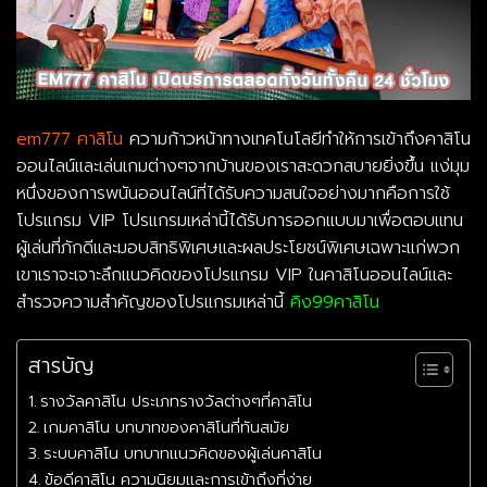
em777 คาสิโน
ความก้าวหน้าทางเทคโนโลยีทำให้การเข้าถึงคาสิโน
ออนไลน์และเล่นเกมต่างๆจากบ้านของเราสะดวกสบายยิ่งขึ้น แง่มุม
หนึ่งของการพนันออนไลน์ที่ได้รับความสนใจอย่างมากคือการใช้
โปรแกรม VIP โปรแกรมเหล่านี้ได้รับการออกแบบมาเพื่อตอบแทน
ผู้เล่นที่ภักดีและมอบสิทธิพิเศษและผลประโยชน์พิเศษเฉพาะแก่พวก
เขาเราจะเจาะลึกแนวคิดของโปรแกรม VIP ในคาสิโนออนไลน์และ
สำรวจความสำคัญของโปรแกรมเหล่านี้
คิง99คาสิโน
สารบัญ
รางวัลคาสิโน ประเภทรางวัลต่างๆที่คาสิโน
เกมคาสิโน บทบาทของคาสิโนที่ทันสมัย
ระบบคาสิโน บทบาทแนวคิดของผู้เล่นคาสิโน
ข้อดีคาสิโน ความนิยมและการเข้าถึงที่ง่าย