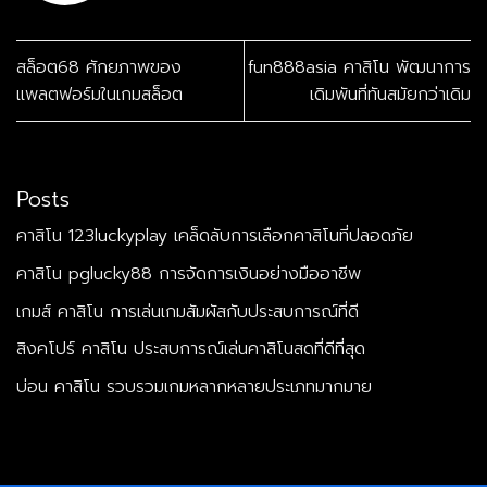
สล็อต68 ศักยภาพของ
fun888asia คาสิโน พัฒนาการ
แพลตฟอร์มในเกมสล็อต
เดิมพันที่ทันสมัยกว่าเดิม
Posts
คาสิโน 123luckyplay เคล็ดลับการเลือกคาสิโนที่ปลอดภัย
คาสิโน pglucky88 การจัดการเงินอย่างมืออาชีพ
เกมส์ คาสิโน การเล่นเกมสัมผัสกับประสบการณ์ที่ดี
สิงคโปร์ คาสิโน ประสบการณ์เล่นคาสิโนสดที่ดีที่สุด
บ่อน คาสิโน รวบรวมเกมหลากหลายประเภทมากมาย