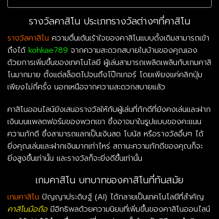
รางวัลคาสิโน ประเภทรางวัลต่างๆที่คาสิโน
รางวัลคาสิโน
ความตื่นเต้นเร้าใจของคาสิโนแบบดั้งเดิมสามารถเข้า
ถึงได้
kohkae789
จากความสะดวกสบายในบ้านของคุณเอง
ด้วยการเพิ่มขึ้นของเทคโนโลยี ผู้เล่นสามารถเพลิดเพลินกับเกมคาสิ
โนมากมาย ตั้งแต่สล็อตไปจนถึงโป๊กเกอร์ โดยเพียงแค่คลิกปุ่ม
เพียงไม่กี่ครั้ง นอกเหนือจากความสะดวกสบายแล้ว
คาสิโนออนไลน์ยังเสนอรางวัลให้กับผู้เล่นที่ภักดีที่ยังคงเล่นและฝาก
เงินบนแพลตฟอร์มของพวกเขา ซึ่งอาจมาในรูปแบบของคะแนน
ความภักดี ซึ่งสามารถแลกเป็นเงินสด โบนัส หรือรางวัลอื่นๆ ได้
ยิ่งคุณเล่นและฝากเงินมากเท่าไหร่ สถานะความภักดีของคุณก็จะ
ยิ่งสูงขึ้นเท่านั้น และรางวัลก็จะยิ่งดีขึ้นเท่านั้น
เกมคาสิโน บทบาทของคาสิโนที่ทันสมัย
เกมคาสิโน
ปัญญาประดิษฐ์ (AI) ได้กลายเป็นเทคโนโลยีที่สำคัญ
คาสิโนมือถือ
มีอิทธิพลด้วยความนิยมที่เพิ่มขึ้นของคาสิโนออนไลน์