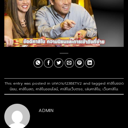
This entry was posted in
บทความ123BETV2
and tagged
คาสิโนยอด
นิยม
,
คาสิโนสด
,
คาสิโนออนไลน์
,
คาสิโนเว็บตรง
,
เล่นคาสิโน
,
เว็บคาสิโน
.
ADMIN