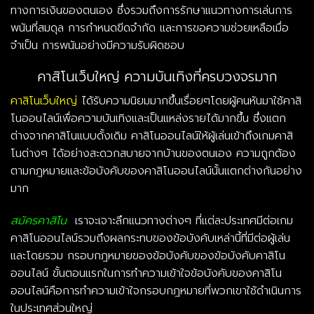
ทางการเงินของตนเอง ซึ่งรวมถึงการรักษาแนวทางการเล่นการ
พนันที่สมดุล การกำหนดขีดจำกัด และการขอความช่วยเหลือเมื่อ
จำเป็น การพนันอย่างมีความรับผิดชอบ
คาสิโนเว็บใหญ่ ความบันเทิงที่ครบวงจรมาก
คาสิโนเว็บใหญ่
ได้รับความนิยมมากขึ้นเรื่อยๆโดยผู้คนหันมาใช้คาสิ
โนออนไลน์เพื่อความบันเทิงและเป็นแหล่งรายได้มากขึ้น ซึ่งแตก
ต่างจากคาสิโนแบบดั้งเดิม คาสิโนออนไลน์ให้ผู้เล่นเข้าถึงเกมคาสิ
โนต่างๆ ได้อย่างสะดวกสบายจากบ้านของตนเอง ความถูกต้อง
ตามกฎหมายและข้อบังคับของคาสิโนออนไลน์นั้นแตกต่างกันอย่าง
มาก
สมัครคาสิโน
เราจะเจาะลึกแนวทางต่างๆ ที่แต่ละประเทศมีต่อเกม
คาสิโนออนไลน์รวมถึงผลกระทบของข้อบังคับเหล่านี้ที่มีต่อผู้เล่น
และโดยรวม กรอบกฎหมายของข้อบังคับของข้อบังคับคาสิโน
ออนไลน์ ขั้นตอนแรกในการทำความเข้าใจข้อบังคับของคาสิโน
ออนไลน์คือการทำความเข้าใจกรอบกฎหมายที่พวกเขาใช้ดำเนินการ
ในประเทศส่วนใหญ่