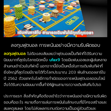
ลงทุนฟุตบอล การพนันอย่างมีความรับผิดชอบ
ลงทุนฟุตบอล
ไม่ต้องสงสัยเลยว่าฟุตบอลเป็นกีฬาที่ได้รับความ
นิยมมากที่สุดในโลกชนิดหนึ่ง
ufax9
โดยมีแฟนบอลและผู้เล่นหลาย
ล้านคนเข้าร่วมในกีฬานี้ นอกจากนี้ยังเป็นหนึ่งในการเดิมพันกีฬาที่
ยิ่งใหญ่ที่สุดโดยมีรายได้ทั่วโลกประมาณ 203 พันล้านดอลลาร์ใน
ปี 2562 ด้วยเทคโนโลยีการกำเนิดของการพนันฟุตบอลออนไลน์
จึงได้รับความนิยมมากขึ้นทำให้ผู้คนสามารถวางเดิมพันทีมโปรด
ประการแรก สิ่งสำคัญคือต้องเข้าใจว่าการพนันอย่างมีความรับผิด
ชอบคืออะไร หมายถึงการเล่นการพนันในลักษณะที่มีโครงสร้างและ
สมเหตุสมผล โดยไม่ส่งผลกระทบต่อความเป็นอยู่ส่วนตัวและ