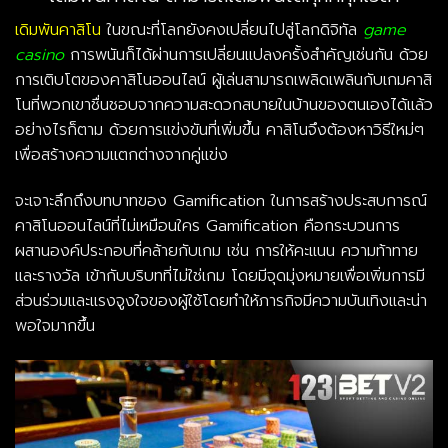
เดิมพันคาสิโน
ในขณะที่โลกยังคงเปลี่ยนไปสู่โลกดิจิทัล
game
casino
การพนันก็ได้ผ่านการเปลี่ยนแปลงครั้งสำคัญเช่นกัน ด้วย
การเติบโตของคาสิโนออนไลน์ ผู้เล่นสามารถเพลิดเพลินกับเกมคาสิ
โนที่พวกเขาชื่นชอบจากความสะดวกสบายในบ้านของตนเองได้แล้ว
อย่างไรก็ตาม ด้วยการแข่งขันที่เพิ่มขึ้น คาสิโนจึงต้องหาวิธีใหม่ๆ
เพื่อสร้างความแตกต่างจากคู่แข่ง
จะเจาะลึกถึงบทบาทของ Gamification ในการสร้างประสบการณ์
คาสิโนออนไลน์ที่ไม่เหมือนใคร Gamification คือกระบวนการ
ผสานองค์ประกอบที่คล้ายกับเกม เช่น การให้คะแนน ความท้าทาย
และรางวัล เข้ากับบริบทที่ไม่ใช่เกม โดยมีจุดมุ่งหมายเพื่อเพิ่มการมี
ส่วนร่วมและแรงจูงใจของผู้ใช้โดยทำให้ภารกิจมีความบันเทิงและน่า
พอใจมากขึ้น