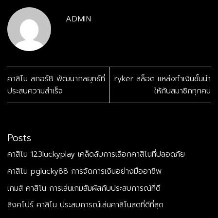
ADMIN
คาสิโน สกอร์8 พัฒนากลยุทธ์ที่
ryker สล็อต แหล่งทำเงินชั้นนำ
ประสบความสำเร็จ
ให้กับสมาชิกทุกคน
Posts
คาสิโน 123luckyplay เคล็ดลับการเลือกคาสิโนที่ปลอดภัย
คาสิโน pglucky88 การจัดการเงินอย่างมืออาชีพ
เกมส์ คาสิโน การเล่นเกมสัมผัสกับประสบการณ์ที่ดี
สิงคโปร์ คาสิโน ประสบการณ์เล่นคาสิโนสดที่ดีที่สุด