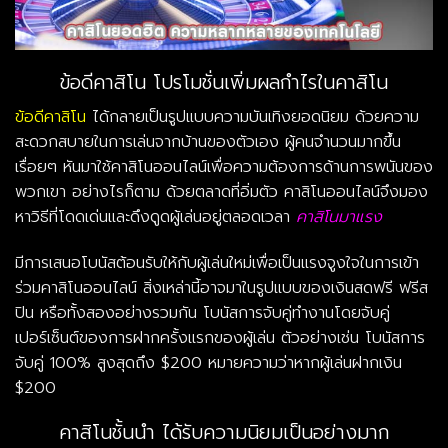
ข้อดีคาสิโน โปรโมชั่นเพิ่มผลกำไรในคาสิโน
ข้อดีคาสิโน
ได้กลายเป็นรูปแบบความบันเทิงยอดนิยม ด้วยความ
สะดวกสบายในการเล่นจากบ้านของตัวเอง ผู้คนจำนวนมากขึ้น
เรื่อยๆ หันมาใช้คาสิโนออนไลน์เพื่อความต้องการด้านการพนันของ
พวกเขา อย่างไรก็ตาม ด้วยตลาดที่อิ่มตัว คาสิโนออนไลน์จึงมอง
หาวิธีที่โดดเด่นและดึงดูดผู้เล่นอยู่ตลอดเวลา
คาสิโนมาแรง
มีการเสนอโบนัสต้อนรับให้กับผู้เล่นใหม่เพื่อเป็นแรงจูงใจในการเข้า
ร่วมคาสิโนออนไลน์ สิ่งเหล่านี้อาจมาในรูปแบบของเงินสดฟรี ฟรีส
ปิน หรือทั้งสองอย่างรวมกัน โบนัสการจับคู่ทำงานโดยจับคู่
เปอร์เซ็นต์ของการฝากครั้งแรกของผู้เล่น ตัวอย่างเช่น โบนัสการ
จับคู่ 100% สูงสุดถึง $200 หมายความว่าหากผู้เล่นฝากเงิน
$200
คาสิโนชั้นนำ ได้รับความนิยมเป็นอย่างมาก