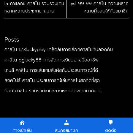
la กาแลคซี่ คาสิโน รวบรวมเกม
ysl 99 99 คาสิโน ความหลาก
หลากหลายประเภทมากมาย
หลายที่มอบให้กับสมาชิก
Posts
คาสิโน 123luckyplay เคล็ดลับการเลือกคาสิโนที่ปลอดภัย
คาสิโน pglucky88 การจัดการเงินอย่างมืออาชีพ
เกมส์ คาสิโน การเล่นเกมสัมผัสกับประสบการณ์ที่ดี
สิงคโปร์ คาสิโน ประสบการณ์เล่นคาสิโนสดที่ดีที่สุด
บ่อน คาสิโน รวบรวมเกมหลากหลายประเภทมากมาย
©
123BETV2
ทางเข้าเล่น
สมัครสมาชิก
ติดต่อ