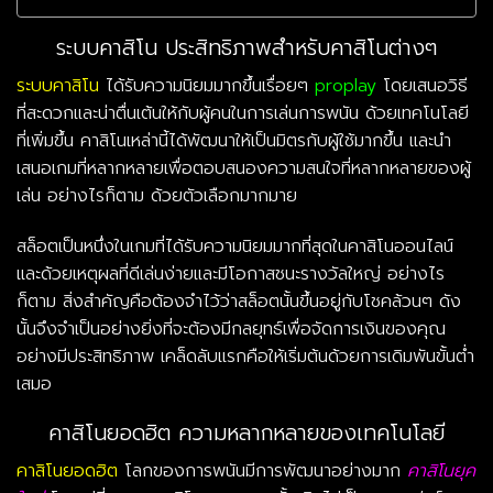
ระบบคาสิโน ประสิทธิภาพสำหรับคาสิโนต่างๆ
ระบบคาสิโน
ได้รับความนิยมมากขึ้นเรื่อยๆ
proplay
โดยเสนอวิธี
ที่สะดวกและน่าตื่นเต้นให้กับผู้คนในการเล่นการพนัน ด้วยเทคโนโลยี
ที่เพิ่มขึ้น คาสิโนเหล่านี้ได้พัฒนาให้เป็นมิตรกับผู้ใช้มากขึ้น และนำ
เสนอเกมที่หลากหลายเพื่อตอบสนองความสนใจที่หลากหลายของผู้
เล่น อย่างไรก็ตาม ด้วยตัวเลือกมากมาย
สล็อตเป็นหนึ่งในเกมที่ได้รับความนิยมมากที่สุดในคาสิโนออนไลน์
และด้วยเหตุผลที่ดีเล่นง่ายและมีโอกาสชนะรางวัลใหญ่ อย่างไร
ก็ตาม สิ่งสำคัญคือต้องจำไว้ว่าสล็อตนั้นขึ้นอยู่กับโชคล้วนๆ ดัง
นั้นจึงจำเป็นอย่างยิ่งที่จะต้องมีกลยุทธ์เพื่อจัดการเงินของคุณ
อย่างมีประสิทธิภาพ เคล็ดลับแรกคือให้เริ่มต้นด้วยการเดิมพันขั้นต่ำ
เสมอ
คาสิโนยอดฮิต ความหลากหลายของเทคโนโลยี
คาสิโนยอดฮิต
โลกของการพนันมีการพัฒนาอย่างมาก
คาสิโนยุค