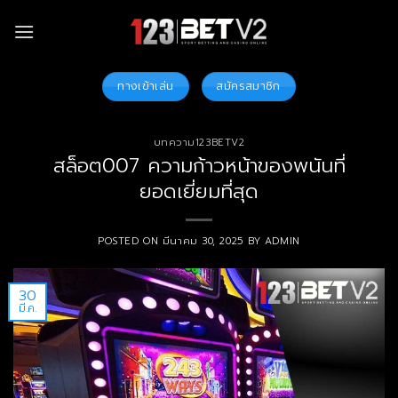
Skip
to
content
ทางเข้าเล่น
สมัครสมาชิก
บทความ123BETV2
สล็อต007 ความก้าวหน้าของพนันที่
ยอดเยี่ยมที่สุด
POSTED ON
มีนาคม 30, 2025
BY
ADMIN
30
มี.ค.