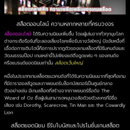
สล็อตออนไลน์ ความหลากหลายที่ครบวงจร
สล็อตออนไลน์
ได้รับความนิยมเพิ่มขึ้น โดยผู้เล่นจากทั่วทุกมุมโลก
ต่างกระตือรือร้นที่จะลองเสี่ยงโชคเพื่อรับรางวัลใหญ่ ปัจจัยหนึ่งที่
เอื้อต่อการเติบโตนี้คือการปรากฏตัวของเกมสล็อตที่มีธีมคนดังและ
วัฒนธรรมป๊อป เกมเหล่านี้ไม่เพียงแต่ดึงดูดแฟน ๆ ของคนดัง
หรือแบรนด์ยอดนิยมเท่านั้น
สล็อตเว็บใหญ่
หนึ่งในประเภทเกมสล็อตแนวคนดังที่ได้รับความนิยมมากที่สุดคือเกม
ที่มีดาราฮอลลีวูดและภาพยนตร์บล็อกบัสเตอร์เป็นศูนย์กลาง
ตัวอย่างเช่น มีเกมสล็อตที่สร้างจากภาพยนตร์ชื่อดัง The
Wizard of Oz ซึ่งผู้เล่นสามารถหมุนวงล้อด้วยตัวละครที่มีชื่อ
เสียง เช่น Dorothy, Scarecrow, Tin Man และ the Cowardly
Lion
สล็อตยอดนิยม ธีรับโบนัสและโปรโมชั่นเกมสล็อต