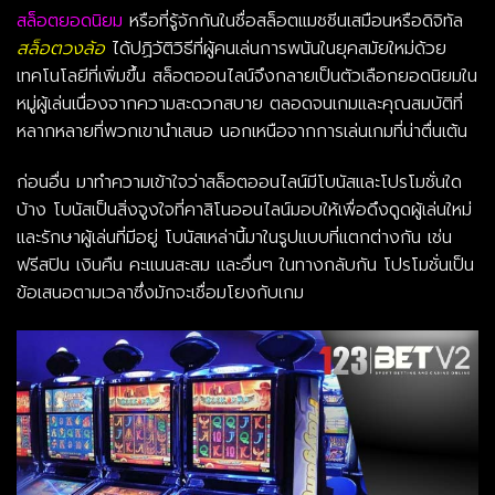
สล็อตยอดนิยม
หรือที่รู้จักกันในชื่อสล็อตแมชชีนเสมือนหรือดิจิทัล
สล็อตวงล้อ
ได้ปฏิวัติวิธีที่ผู้คนเล่นการพนันในยุคสมัยใหม่ด้วย
เทคโนโลยีที่เพิ่มขึ้น สล็อตออนไลน์จึงกลายเป็นตัวเลือกยอดนิยมใน
หมู่ผู้เล่นเนื่องจากความสะดวกสบาย ตลอดจนเกมและคุณสมบัติที่
หลากหลายที่พวกเขานำเสนอ นอกเหนือจากการเล่นเกมที่น่าตื่นเต้น
ก่อนอื่น มาทำความเข้าใจว่าสล็อตออนไลน์มีโบนัสและโปรโมชั่นใด
บ้าง โบนัสเป็นสิ่งจูงใจที่คาสิโนออนไลน์มอบให้เพื่อดึงดูดผู้เล่นใหม่
และรักษาผู้เล่นที่มีอยู่ โบนัสเหล่านี้มาในรูปแบบที่แตกต่างกัน เช่น
ฟรีสปิน เงินคืน คะแนนสะสม และอื่นๆ ในทางกลับกัน โปรโมชั่นเป็น
ข้อเสนอตามเวลาซึ่งมักจะเชื่อมโยงกับเกม