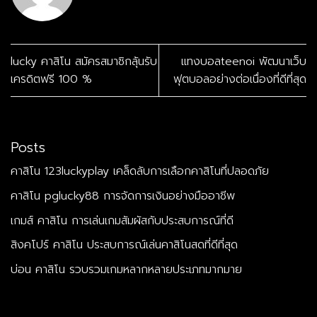
lucky คาสิโน สมัครสมาชิกลุ้นรับ
แทงบอลteenoi พัฒนาเว็บ
เครดิตฟรี 100 %
ฟุตบอลอย่างต่อเนื่องที่ดีที่สุด
Posts
คาสิโน 123luckyplay เคล็ดลับการเลือกคาสิโนที่ปลอดภัย
คาสิโน pglucky88 การจัดการเงินอย่างมืออาชีพ
เกมส์ คาสิโน การเล่นเกมสัมผัสกับประสบการณ์ที่ดี
สิงคโปร์ คาสิโน ประสบการณ์เล่นคาสิโนสดที่ดีที่สุด
บ่อน คาสิโน รวบรวมเกมหลากหลายประเภทมากมาย