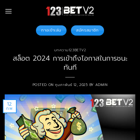
Skip
to
content
ทางเข้าเล่น
สมัครสมาชิก
บทความ123BETV2
สล็อต 2024 การเข้าถึงโอกาสในการชนะ
ทันที
POSTED ON
กุมภาพันธ์ 12, 2025
BY
ADMIN
12
ก.พ.