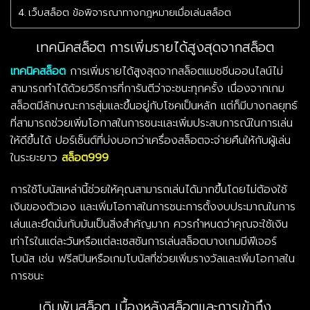
เว็บสล็อต ข้อพิจารณาทางกฎหมายเมื่อเล่นสล็อต
เทคนิคสล็อต การเพิ่มรายได้สูงสุดจากสล็อต
เทคนิคสล็อต
การเพิ่มรายได้สูงสุดจากสล็อตแมชชีนออนไลน์ไม่
สามารถทำได้ด้วยวิธีการที่การันตีว่าจะชนะทุกครั้ง เนื่องจากเกม
สล็อตมีลักษณะการสุ่มและขึ้นอยู่กับโชคเป็นหลัก แต่ก็มีบางกลยุทธ์
ที่สามารถช่วยเพิ่มโอกาสในการชนะและเพิ่มประสบการณ์ในการเล่น
ให้ดีขึ้นได้
ปอร์เซ็นต์ที่บ่งบอกว่าเครื่องสล็อตจะจ่ายคืนให้กับผู้เล่น
ในระยะยาว
สล็อต999
การใช้โบนัสเหล่านี้ช่วยให้คุณสามารถเล่นได้มากขึ้นโดยไม่ต้องใช้
เงินของตัวเอง และเพิ่มโอกาสในการชนะ
การตั้งงบประมาณในการ
เล่นและยึดมั่นกับมันเป็นสิ่งสำคัญมาก ควรกำหนดว่าคุณจะใช้เงิน
เท่าไรในแต่ละวันหรือแต่ละเซสชันการเล่น
สล็อตบางเกมมีฟีเจอร์
โบนัส เช่น ฟรีสปินหรือเกมโบนัสที่ช่วยเพิ่มรางวัลและเพิ่มโอกาสใน
การชนะ
เดิมพันสล็อต เบื้องหลังสล็อตและการเข้าถึง