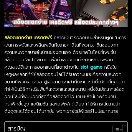
สล็อตแตกง่าย เครดิตฟรี
กลายเป็นวิธียอดนิยมสำหรับผู้คนในการ
เล่นการพนันและเพลิดเพลินกับเกมคาสิโนที่พวกเขาชื่นชอบจาก
ความสะดวกสบายในบ้านของตนเอง ด้วยเทคโนโลยีที่เพิ่มขึ้น
สล็อตออนไลน์ได้พัฒนาเพื่อนำเสนอเกมที่หลากหลายพร้อม
คุณสมบัติและการออกแบบที่แตกต่างกัน
slot game
หนึ่งใน
เหตุผลหลักที่ทำให้สล็อตออนไลน์ได้รับความนิยมคือความสะดวก
สบายที่พวกเขาเสนอ ผู้เล่นสามารถเข้าถึงเกมเหล่านี้ได้ทุกที่ทุกเวลา
ทำให้เป็นวิธีการเดิมพันที่สะดวกและสนุกสนาน
หนึ่งในประเภทสล็อต
ออนไลน์ที่พบบ่อยที่สุดคือสล็อตวิดีโอ เกมเหล่านี้มาพร้อมกับ
กราฟิกขั้นสูง แอนิเมชั่น และเอฟเฟกต์เสียง ทำให้การเล่นเกมน่า
ดึงดูดและโต้ตอบได้มากขึ้น พวกเขายังมีฟีเจอร์โบนัสมากมาย
สารบัญ