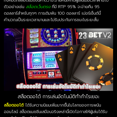
ทั้งหมดที่สล็อตแมชชีนคาดว่าจะจ่ายคืนให้กับผู้เล่นเมื่อเวลาผ่านไป
ตัวอย่างเช่น
สล็อตเว็บตรง
ที่มี RTP 95% จะจ่ายคืน 95
ดอลลาร์สำหรับทุกๆ การเดิมพัน 100 ดอลลาร์ เปอร์เซ็นต์นี้
คำนวณเป็นระยะเวลานานและไม่รับประกันการชนะในระยะสั้น
สล็อตออโต้ การเล่นอัตโนมัติทำกำไรเยอะ
สล็อตออโต้
ได้รับความนิยมเพิ่มมากขึ้นในโลกของการพนัน
ออนไลน์ สล็อตแมชชีนเสมือนจริงเหล่านี้เปิดโอกาสให้ผู้เล่นได้รับ