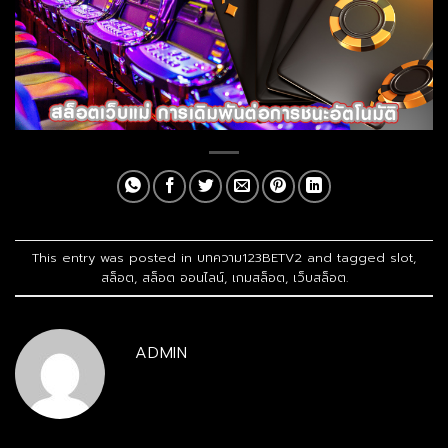
This entry was posted in
บทความ123BETV2
and tagged
slot
,
สล็อต
,
สล็อต ออนไลน์
,
เกมสล็อต
,
เว็บสล็อต
.
ADMIN