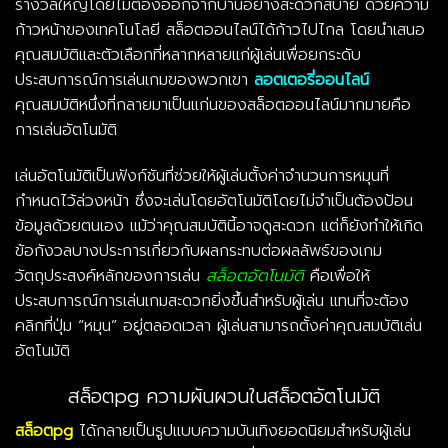
รางวัลใหญ่โดยไม่ต้องออกจากบ้านอย่างสะดวกสบาย ด้วยความ
ก้าวหน้าของเทคโนโลยี สล็อตออนไลน์ได้ก้าวไปไกล โดยนำเสนอ
คุณสมบัติและตัวเลือกที่หลากหลายแก่ผู้เล่นเพื่อยกระดับ
ประสบการณ์การเล่นเกมของพวกเขา
ลอตเตอรี่ออนไลน์
คุณสมบัติหนึ่งที่กลายมาเป็นแก่นของสล็อตออนไลน์มากมายคือ
การเล่นอัตโนมัติ
เล่นอัตโนมัติเป็นฟังก์ชันที่ช่วยให้ผู้เล่นตั้งค่าจำนวนการหมุนที่
กำหนดไว้ล่วงหน้า ซึ่งจะเล่นโดยอัตโนมัติโดยไม่จำเป็นต้องป้อน
ข้อมูลด้วยตนเอง แม้ว่าคุณสมบัตินี้อาจดูสะดวก แต่ก็ยังทำให้เกิด
ข้อกังวลบางประการเกี่ยวกับผลกระทบต่อผลลัพธ์ของเกม
วัตถุประสงค์หลักของการเล่น
สล็อตอัตโนมัติ
คือเพื่อให้
ประสบการณ์การเล่นเกมสะดวกยิ่งขึ้นสำหรับผู้เล่น แทนที่จะต้อง
คลิกที่ปุ่ม “หมุน” อยู่ตลอดเวลา ผู้เล่นสามารถตั้งค่าคุณสมบัติเล่น
อัตโนมัติ
สล็อตpg ความผันผวนในสล็อตอัตโนมัติ
สล็อตpg
ได้กลายเป็นรูปแบบความบันเทิงยอดนิยมสำหรับผู้เล่น