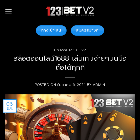
Skip
to
content
ทางเข้าเล่น
สมัครสมาชิก
บทความ123BETV2
สล็อตออนไลน์1688 เล่นเกมง่ายๆบนมือ
ถือได้ทุกที่
POSTED ON
ธันวาคม 6, 2024
BY
ADMIN
06
ธ.ค.