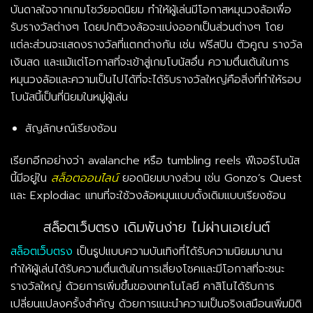
บันดาลใจจากเกมโชว์ยอดนิยม ทำให้ผู้เล่นมีโอกาสหมุนวงล้อเพื่อ
รับรางวัลต่างๆ โดยปกติวงล้อจะแบ่งออกเป็นส่วนต่างๆ โดย
แต่ละส่วนจะแสดงรางวัลที่แตกต่างกัน เช่น ฟรีสปิน ตัวคูณ รางวัล
เงินสด และแม้แต่โอกาสที่จะเข้าสู่เกมโบนัสอื่น ความตื่นเต้นในการ
หมุนวงล้อและความเป็นไปได้ที่จะได้รับรางวัลใหญ่คือสิ่งที่ทำให้รอบ
โบนัสนี้เป็นที่นิยมในหมู่ผู้เล่น
สัญลักษณ์เรียงซ้อน
เรียกอีกอย่างว่า avalanche หรือ tumbling reels ฟีเจอร์โบนัส
นี้มีอยู่ใน
สล็อตออนไลน์
ยอดนิยมบางส่วน เช่น Gonzo’s Quest
และ Explodiac แทนที่จะใช้วงล้อหมุนแบบดั้งเดิมแบบเรียงซ้อน
สล็อตเว็บตรง เดิมพันง่าย ไม่ผ่านเอเย่นต์
สล็อตเว็บตรง
เป็นรูปแบบความบันเทิงที่ได้รับความนิยมมานาน
ทำให้ผู้เล่นได้รับความตื่นเต้นในการเสี่ยงโชคและมีโอกาสที่จะชนะ
รางวัลใหญ่ ด้วยการเพิ่มขึ้นของเทคโนโลยี คาสิโนได้รับการ
เปลี่ยนแปลงครั้งสำคัญ ด้วยการแนะนำความเป็นจริงเสมือนเพิ่มมิติ