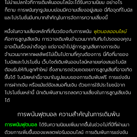
ไม่น่าแปลกใจที่การเดิมพันออนไลน์จะได้รับความนิยม อย่างไร
ก็ตาม การพนันทุกรูปแบบย่อมมีความเสี่ยงอยู่เสมอ นี่คือจุดที่โบนัส
และโปรโมชั่นมีบทบาทสำคัญในการจัดการความเสี่ยงนี้
หนึ่งในความเสี่ยงหลักที่เกี่ยวข้องกับการพนัน
ฟุตบอลออนไลน์
คือการสูญเสียเงิน การวางเดิมพันจำนวนมากกับทีมโปรดของคุณ
อาจเป็นเรื่องน่าดึงดูด แต่อาจนำไปสู่การสูญเสียทางการเงิน
จำนวนมากหากผลลัพธ์ไม่เป็นไปตามที่คุณต้องการ นี่คือที่มาของ
โบนัสและโปรโมชั่น เว็บไซต์เดิมพันออนไลน์หลายแห่งเสนอโบนัส
ต้อนรับให้กับลูกค้าใหม่ ซึ่งสามารถช่วยชดเชยการสูญเสียที่อาจเกิด
ขึ้นได้ โบนัสเหล่านี้อาจมาในรูปแบบของการเดิมพันฟรี การแข่งขัน
การฝากเงิน หรือแม้แต่ข้อเสนอคืนเงิน ด้วยการใช้ประโยชน์จาก
โปรโมชั่นเหล่านี้ นักเดิมพันสามารถลดความเสี่ยงในการสูญเสียเงิน
ได้
การพนันฟุตบอล ความสำคัญในการเดิมพัน
การพนันฟุตบอล
ได้รับความนิยมเพิ่มมากขึ้นในช่วงไม่กี่ปีที่ผ่านมา
ด้วยการเพิ่มขึ้นของแพลตฟอร์มออนไลน์ การเดิมพันการแข่งขัน