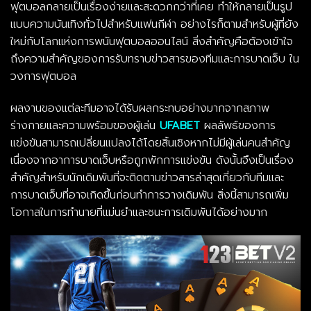
ฟุตบอลกลายเป็นเรื่องง่ายและสะดวกกว่าที่เคย ทำให้กลายเป็นรูป
แบบความบันเทิงทั่วไปสำหรับแฟนกีฬา อย่างไรก็ตามสำหรับผู้ที่ยัง
ใหม่กับโลกแห่งการพนันฟุตบอลออนไลน์ สิ่งสำคัญคือต้องเข้าใจ
ถึงความสำคัญของการรับทราบข่าวสารของทีมและการบาดเจ็บ
ใน
วงการฟุตบอล
ผลงานของแต่ละทีมอาจได้รับผลกระทบอย่างมากจากสภาพ
ร่างกายและความพร้อมของผู้เล่น
UFABET
ผลลัพธ์ของการ
แข่งขันสามารถเปลี่ยนแปลงได้โดยสิ้นเชิงหากไม่มีผู้เล่นคนสำคัญ
เนื่องจากอาการบาดเจ็บหรือถูกพักการแข่งขัน ดังนั้นจึงเป็นเรื่อง
สำคัญสำหรับนักเดิมพันที่จะติดตามข่าวสารล่าสุดเกี่ยวกับทีมและ
การบาดเจ็บที่อาจเกิดขึ้นก่อนทำการวางเดิมพัน สิ่งนี้สามารถเพิ่ม
โอกาสในการทำนายที่แม่นยำและชนะการเดิมพันได้อย่างมาก