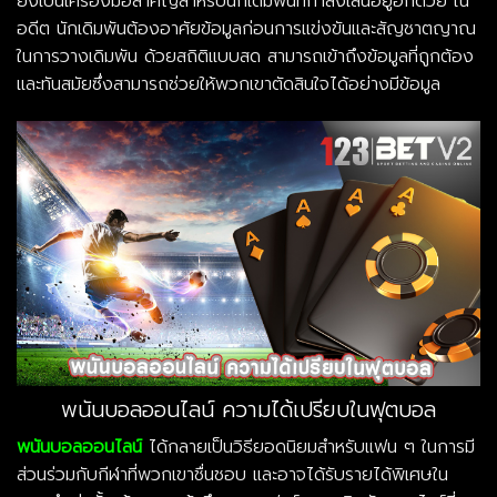
ยังเป็นเครื่องมือสำคัญสำหรับนักเดิมพันที่กำลังเล่นอยู่อีกด้วย ใน
อดีต นักเดิมพันต้องอาศัยข้อมูลก่อนการแข่งขันและสัญชาตญาณ
ในการวางเดิมพัน ด้วยสถิติแบบสด สามารถเข้าถึงข้อมูลที่ถูกต้อง
และทันสมัยซึ่งสามารถช่วยให้พวกเขาตัดสินใจได้อย่างมีข้อมูล
พนันบอลออนไลน์ ความได้เปรียบในฟุตบอล
พนันบอลออนไลน์
ได้กลายเป็นวิธียอดนิยมสำหรับแฟน ๆ ในการมี
ส่วนร่วมกับกีฬาที่พวกเขาชื่นชอบ และอาจได้รับรายได้พิเศษใน