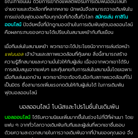
ขณะทำเช่นนั้น ด้วยการเข้าถึงแพลตฟอร์มการเดิมพันออนไลน์ที่
ง่ายดายและตัวเลือกที่หลากหลาย นักพนันจึงสามารถวางเดิมพันใน
การแข่งขันฟุตบอลเกือบทุกนัดที่เกิดขึ้นทั่วโลก
สมัครเล่น คาสิโน
ออนไลน์
ปัจจัยหนึ่งที่มักถูกมองข้ามในการเดิมพันฟุตบอลออนไลน์
คือผลกระทบของความได้เปรียบในสนามเหย้ากับทีมเยือน
เมื่อทีมเล่นในสนามเหย้า พวกเขาจะได้ประโยชน์จากการเล่นต่อหน้า
แฟนบอล
เจ้าบ้านและสภาพแวดล้อมที่คุ้นเคย สิ่งนี้สามารถสร้าง
ความรู้สึกสบายและความมั่นใจให้กับผู้เล่น เนื่องจากพวกเขาได้รับ
การสนับสนุนจากแฟนๆ และคุ้นเคยกับการเล่นในสนามนั้นโดยเฉพาะ
เมื่อทีมเล่นนอกบ้าน พวกเขามักจะต้องรับมือกับสภาพแวดล้อมที่ไม่
เป็นมิตร ซึ่งสามารถเพิ่มแรงกดดันให้กับผู้เล่นได้
ในการเดิมพัน
ฟุตบอลออนไลน์
บอลออนไลน์ โบนัสและโปรโมชั่นในเดิมพัน
บอลออนไลน์
ได้รับความนิยมเพิ่มมากขึ้นในช่วงไม่กี่ปีที่ผ่านมา โดย
แฟน ๆ จากทั่วโลกวางเดิมพันกับทีมและผู้เล่นที่พวกเขาชื่นชอบ
ด้วยความสะดวกสบายในการวางเดิมพันจากที่บ้านของคุณเอง จึง