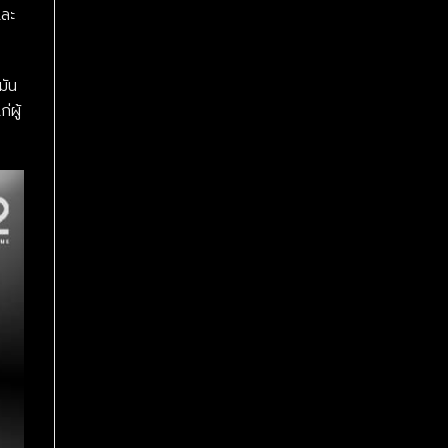
และ
มัน
ผู้