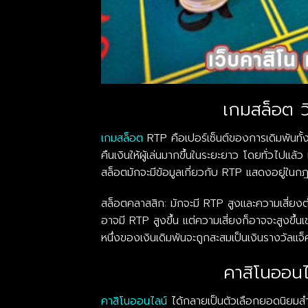
เกมสล็อต ว
เกมสล็อต
RTP คือเปอร์เซ็นต์ของการเดิมพันทั้งห
คืนเงินให้ผู้เล่นมากขึ้นในระยะยาว โดยทั่วไปแล
สล็อตมักจะมีข้อมูลเกี่ยวกับ RTP แสดงอยู่ในกฎข
สล็อตคลาสสิก: มักจะมี RTP สูงและความเสี่ยงต
อาจมี RTP สูงขึ้น แต่ความเสี่ยงก็อาจจะสูงขึ้น
หนึ่งของเงินเดิมพันจะถูกสะสมเป็นเงินรางวัล
คาสิโนออนไ
คาสิโนออนไลน์
ได้กลายเป็นตัวเลือกยอดนิยมสำ