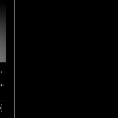
ย
วาม