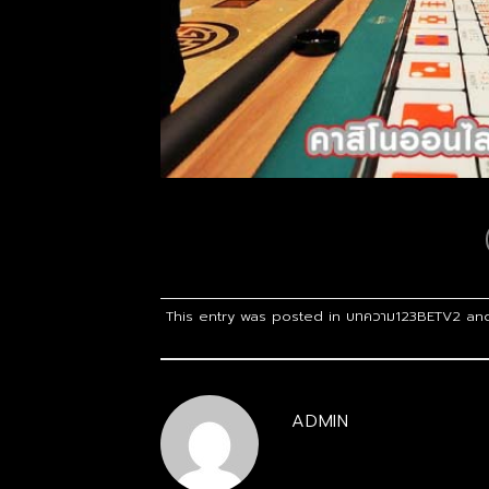
This entry was posted in
บทความ123BETV2
an
ADMIN