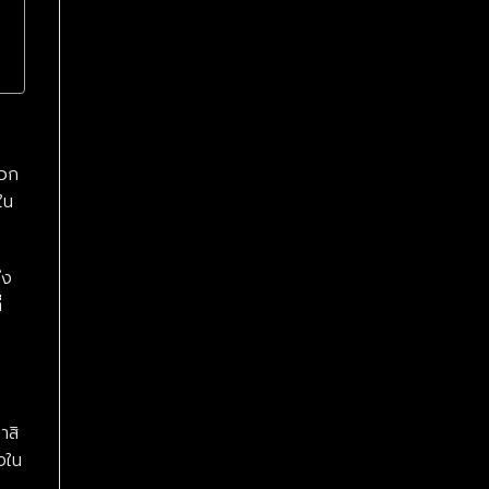
ดวก
ใน
่ง
่
าสิ
งใน