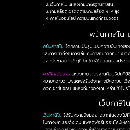
เว็บคาสิโน แหล่งเกมมาตรฐานคาสิโน
เกมสล็อต วิธีติดตามเกมสล็อต RTP สูง
คาสิโนออนไลน์ ความบันเทิงที่ครบวงจร
พนันคาสิโน 
พนันคาสิโน
ได้กลายเป็นรูปแบบความบันเทิงยอ
และการเข้าถึงในการเล่นเกมคาสิโนจากที่บ้านของต
องค์ประกอบสำคัญที่ทำให้คาสิโนออนไลน์ประสบค
คาสิโนเล่นง่าย
แหล่งเกมมาตรฐานคือบริษัทที่มีชื
หมายความว่าแพลตฟอร์มดังกล่าวมีความน่าเชื่อถื
พวกเขาชื่นชอบ แหล่งที่มาของเกมเหล่านี้ใช้
เว็บคาสิ
เว็บคาสิโน
ได้รับความนิยมอย่างมากในช่วงไม่กี่ป
โนทางบกแบบดั้งเดิม แพลตฟอร์มออนไลน์เหล่านี้
ปัจจัยสำคัญสำหรับความสำเร็จของคาสิโนออนไ