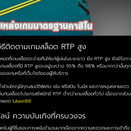
ิธีติดตามเกมสล็อต RTP สูง
มดที่เกมสล็อตจะจ่ายคืนให้แก่ผู้เล่นในระยะยาว ยิ่ง RTP สูง ยิ่งมีโอก
้ว เกมสล็อตที่มี RTP สูงจะอยู่ระหว่าง 95% ถึง 98% หรือมากกว่านั้นทุ
องเกมหรือที่เว็บไซต์ของผู้ให้บริการ
่ำส่วนใหญ่มีคุณสมบัติพิเศษ เช่น ฟรีสปิน โบนัส และการหมุนหลายแถว ซ
เช่นกันสล็อตโปรเกรสซีฟมักมี RTP ต่ำกว่าเกมสล็อตทั่วไป เนื่องจากส่วน
แจ็คพอต
lukwin88
ลน์ ความบันเทิงที่ครบวงจร
หรับผู้ที่ชื่นชอบการพนันจำนวนมากเนื่องจากความสะดวกและการเข้าถึง