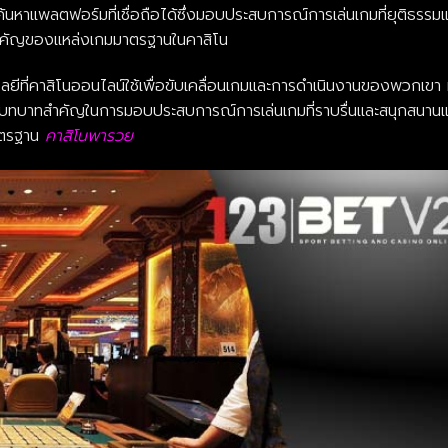
ค้นหาแพลตฟอร์มที่เชื่อถือได้ซึ่งมอบประสบการณ์การเล่นเกมที่ยุติธรรม
มสำคัญของแหล่งเกมมาตรฐานในคาสิโน
ยีที่คาสิโนออนไลน์ใช้เพื่อขับเคลื่อนเกมและการดำเนินงานของพวกเขา 
ีบทบาทสำคัญในการมอบประสบการณ์การเล่นเกมที่ราบรื่นและสนุกสนานแก่
มาตรฐาน
คาสิโนพารวย