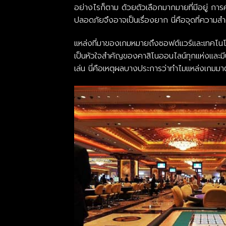
อย่างไรก็ตาม ด้วยตัวเลือกมากมายที่มีอยู่ การ
ปลอดภัยจึงอาจเป็นเรื่องยาก นี่คือจุดที่ควา
แหล่งที่มาของเกมหมายถึงซอฟต์แวร์และเทคโนโล
เป็นหัวใจสำคัญของคาสิโนออนไลน์ทุกแห่งและม
เล่น นี่คือเหตุผลบางประการว่าทำไมแหล่งเกม