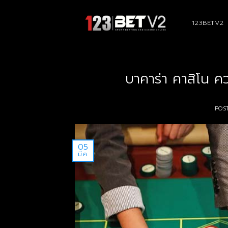
Skip
to
123BETV2
content
บาคาร่า คาสิโน ค
POS
05
มี.ค.