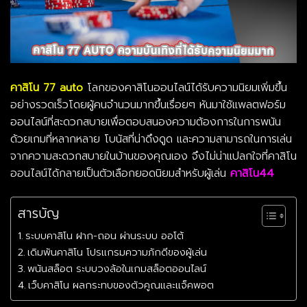
คาสิโน 77 auto
โลกของคาสิโนออนไลน์ได้รับความนิยมเพิ่มขึ้น
อย่างรวดเร็วโดยผู้คนจำนวนมากขึ้นเรื่อยๆ หันมาใช้แพลตฟอร์ม
ออนไลน์ที่สะดวกสบายเพื่อตอบสนองความต้องการในการพนัน
ด้วยเกมที่หลากหลาย โบนัสที่น่าดึงดูด และความสามารถในการเล่น
จากความสะดวกสบายในบ้านของคุณเอง จึงไม่น่าแปลกใจที่คาสิโน
ออนไลน์ได้กลายเป็นตัวเลือกยอดนิยมสำหรับผู้เล่น
คาสิโน44
สารบัญ
ระบบคาสิโน ฝาก-ถอน ผ่านระบบ ออโต้
เดิมพันคาสิโน โปรแกรมความภักดีของผู้เล่น
พนันสล็อต ระบบวงล้อในเกมสล็อตออนไลน์
เว็บคาสิโน ผลกระทบของตัวคูณและแจ็คพอต