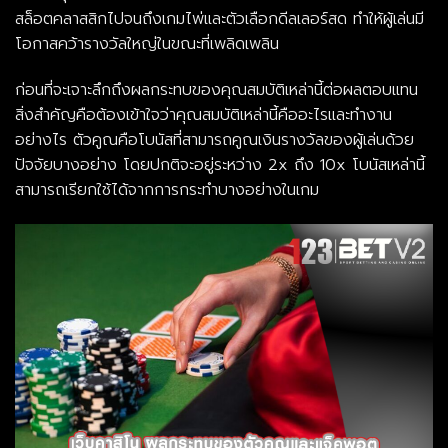
สล็อตคลาสสิกไปจนถึงเกมไพ่และตัวเลือกดีลเลอร์สด ทำให้ผู้เล่นมี
โอกาสคว้ารางวัลใหญ่ในขณะที่เพลิดเพลิน
ก่อนที่จะเจาะลึกถึงผลกระทบของคุณสมบัติเหล่านี้ต่อผลตอบแทน
สิ่งสำคัญคือต้องเข้าใจว่าคุณสมบัติเหล่านี้คืออะไรและทำงาน
อย่างไร ตัวคูณคือโบนัสที่สามารถคูณเงินรางวัลของผู้เล่นด้วย
ปัจจัยบางอย่าง โดยปกติจะอยู่ระหว่าง 2x ถึง 10x โบนัสเหล่านี้
สามารถเรียกใช้ได้จากการกระทำบางอย่างในเกม