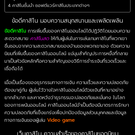
คาสิโนชั้นนำ ซอฟต์แวร์คาสิโนประเภทต่างๆ
ข้อดีคาสิโน มอบความสนุกสนานและเพลิดเพลิน
ข้อดีคาสิโน
การเพิ่มขึ้นของคาสิโนออนไลน์ได้ปฏิวัติโดยมอบความ
สะดวกสบาย
คาสิโนสด
ให้กับผู้เล่นในการเล่นเกมคาสิโนที่พวกเขา
ชื่นชอบจากความสะดวกสบายของบ้านของพวกเขาเอง ด้วยความ
นิยมที่เพิ่มขึ้นของคาสิโนออนไลน์ แง่มุมสำคัญประการหนึ่งที่กลาย
มาเป็นหัวข้อหลักคือความสำคัญของวิธีการชำระเงินที่รวดเร็วและ
เชื่อถือได้
เมื่อเป็นเรื่องของธุรกรรมทางการเงิน ความเร็วและความปลอดภัย
ต้องมาคู่กัน ผู้เล่นไว้วางใจคาสิโนออนไลน์ด้วยเงินที่หามาอย่าง
ยากลำบาก และคาดหวังว่าธุรกรรมจะปลอดภัยและมั่นคง ในโลก
ของการพนันออนไลน์ คาสิโนออนไลน์จำเป็นต้องมีมาตรการรักษา
ความปลอดภัยที่แข็งแกร่งเพื่อปกป้องข้อมูลส่วนบุคคลและข้อมูล
ทางการเงินของผู้เล่น
Video game
เว็บคาสิโน ความสำเร็จของคาสิโนยอดนิยม