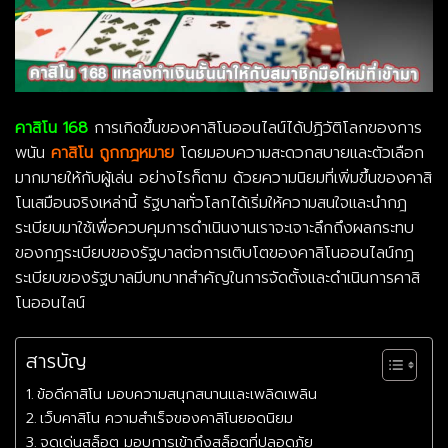
คาสิโน 168
การเกิดขึ้นของคาสิโนออนไลน์ได้ปฏิวัติโลกของการ
พนัน
คาสิโน ถูกกฎหมาย
โดยมอบความสะดวกสบายและตัวเลือก
มากมายให้กับผู้เล่น อย่างไรก็ตาม ด้วยความนิยมที่เพิ่มขึ้นของคาสิ
โนเสมือนจริงเหล่านี้ รัฐบาลทั่วโลกได้เริ่มให้ความสนใจและนำกฎ
ระเบียบมาใช้เพื่อควบคุมการดำเนินงานเราจะเจาะลึกถึงผลกระทบ
ของกฎระเบียบของรัฐบาลต่อการเติบโตของคาสิโนออนไลน์
กฎ
ระเบียบของรัฐบาลมีบทบาทสำคัญในการจัดตั้งและดำเนินการคาสิ
โนออนไลน์
สารบัญ
ข้อดีคาสิโน มอบความสนุกสนานและเพลิดเพลิน
เว็บคาสิโน ความสำเร็จของคาสิโนยอดนิยม
จุดเด่นสล็อต มอบการเข้าถึงสล็อตที่ปลอดภัย