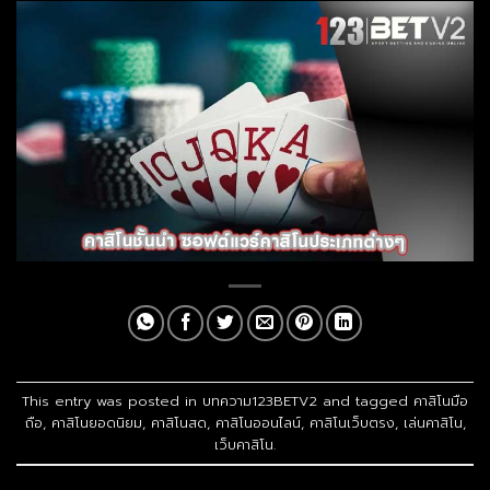
This entry was posted in
บทความ123BETV2
and tagged
คาสิโนมือ
ถือ
,
คาสิโนยอดนิยม
,
คาสิโนสด
,
คาสิโนออนไลน์
,
คาสิโนเว็บตรง
,
เล่นคาสิโน
,
เว็บคาสิโน
.