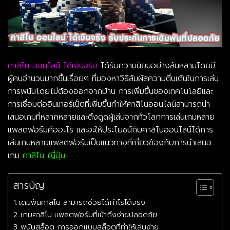
คาสิโน ออนไลน์ ได้เงินจริง
ได้รับความนิยมอย่างล้นหลามโดยมี
ผู้คนจำนวนมากขึ้นเรื่อยๆ ที่มองหาวิธีสัมผัสความตื่นเต้นในการเล่น
การพนันโดยไม่ต้องออกจากบ้าน การเพิ่มขึ้นของเทคโนโลยีและ
การเชื่อมต่ออินเทอร์เน็ตที่เพิ่มขึ้นทำให้คาสิโนออนไลน์สามารถนำ
เสนอเกมที่หลากหลายและดึงดูดผู้เล่นจากทั่วโลกการเล่นเกมหลาย
แพลตฟอร์มคืออะไร และจะให้ประโยชน์กับคาสิโนออนไลน์ได้การ
เล่นเกมหลายแพลตฟอร์มเป็นแนวทางที่เกี่ยวข้องกับการนำเสนอ
เกม
คาสิโน ญี่ปุ่น
สารบัญ
เดิมพันคาสิโน สามารถช่วยได้กำไรได้จริง
เกมคาสิโน แพลตฟอร์มที่เข้าถึงง่ายปลอดภัย
พนันสล็อต การออกแบบสล็อตที่ทำให้เล่นง่าย