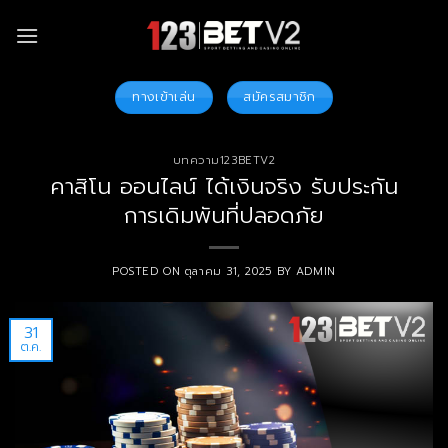
Skip
to
content
ทางเข้าเล่น
สมัครสมาชิก
บทความ123BETV2
คาสิโน ออนไลน์ ได้เงินจริง รับประกัน
การเดิมพันที่ปลอดภัย
POSTED ON
ตุลาคม 31, 2025
BY
ADMIN
31
ต.ค.