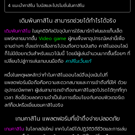
แนะนำคาสิโน โบนัสและโปรโมชั่นในคาสิโน
เดิมพันคาสิโน สามารถช่วยได้กำไรได้จริง
เดิมพันคาสิโน
ในยุคดิจิทัลปัจจุบันการใช้สมาร์ทโฟนและแท็บเล็ต
แพร่หลายมากขึ้น
Video game
ผู้คนพึ่งพาอุปกรณ์เหล่านี้เพื่อ
งานต่างๆ ตั้งแต่การสื่อสารไปจนถึงความบันเทิง คาสิโนออนไลน์
ก็ไม่มีข้อยกเว้นสำหรับแนวโน้มนี้ โดยมีผู้เล่นจำนวนมากขึ้นเรื่อยๆ ที่
เปลี่ยนไปสู่การเล่นเกมบนมือถือ
คาสิโนเว็บแท้
หนึ่งในเหตุผลหลักว่าทำไมคาสิโนออนไลน์จึงมุ่งเน้นไปที่
แพลตฟอร์มมือถือคือความสะดวกสบายและการเข้าถึงที่มีให้ ด้วย
อุปกรณ์พกพา ผู้เล่นสามารถเข้าถึงเกมคาสิโนสุดโปรดได้ทุกที่ทุก
เวลา สิ่งนี้ช่วยลดความจำเป็นในการเชื่อมโยงกับคอมพิวเตอร์เด
สก์ท็อปหรือเยี่ยมชมคาสิโนจริง
เกมคาสิโน แพลตฟอร์มที่เข้าถึงง่ายปลอดภัย
เกมคาสิโน
ในโลกสมัยใหม่ เทคโนโลยีได้ปฏิวัติวิถีชีวิตและการเล่น