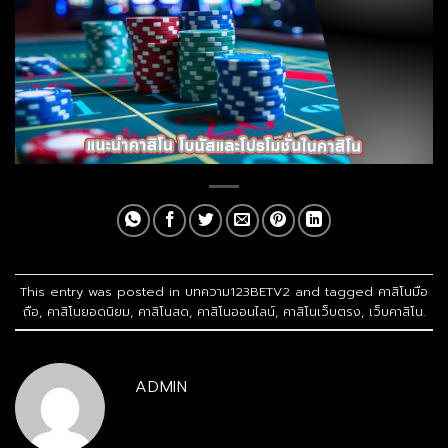
This entry was posted in
บทความ123BETV2
and tagged
คาสิโนมือ
ถือ
,
คาสิโนยอดนิยม
,
คาสิโนสด
,
คาสิโนออนไลน์
,
คาสิโนเว็บตรง
,
เว็บคาสิโน
.
ADMIN