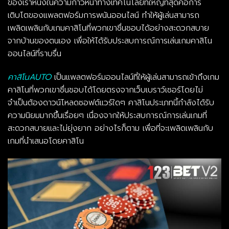
ของเราหนึ่งในความก้าวหน้าทางเทคโนโลยีที่ใหญ่ที่สุดคือการ
เติบโตของแพลตฟอร์มการพนันออนไลน์ ทำให้ผู้เล่นสามารถ
เพลิดเพลินกับเกมคาสิโนที่พวกเขาชื่นชอบได้อย่างสะดวกสบาย
จากบ้านของตนเอง เพื่อให้ได้รับประสบการณ์การเล่นเกมคาสิโน
ออนไลน์ที่ราบรื่น
คาสิโนAUTO
เป็นแพลตฟอร์มออนไลน์ที่ให้ผู้เล่นสามารถเข้าถึงเกม
คาสิโนที่พวกเขาชื่นชอบได้โดยตรงจากเว็บเบราว์เซอร์โดยไม่
จำเป็นต้องดาวน์โหลดซอฟต์แวร์ใดๆ คาสิโนประเภทนี้กำลังได้รับ
ความนิยมมากขึ้นเรื่อยๆ เนื่องจากให้ประสบการณ์การเล่นเกมที่
สะดวกสบายและไม่ยุ่งยาก อย่างไรก็ตาม เพื่อที่จะเพลิดเพลินกับ
เกมที่นำเสนอโดยคาสิโน